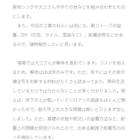
房用シンクや大工さん手作りの台などを組み合わせたもの
にします。
また、今回の工事のねらいは他にも、薪ストーブの設
置、DIY（左官、タイル、塗装など）、耐震改修などがあ
るので、随時報告したいと思います。
現場では大工さんが解体を進めています。コストを抑え
るため、解体はほぼ床のみです。ただ、床下にはその家の
健全性を判断する材料がたくさん詰まっており、普段生活
しているだけでは分からないことが多く分かりました。例
えば、床下の土が乾いていてシロアリの痕跡もほとんど無
かったので、耐久性上の大きな問題は無いとひとまず安心
しました。ただ、基礎の状態や筋交いの設置方法など、耐
震上の問題が見受けられたので、出来る範囲で耐震性の向
上を検討しています。